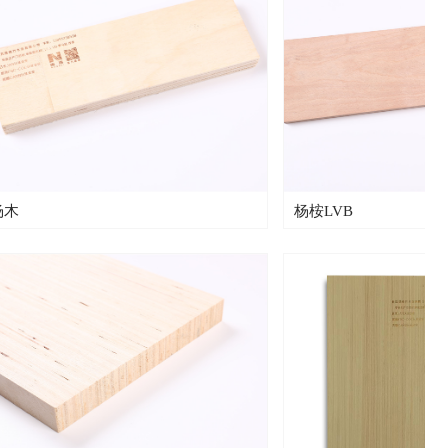
杨桉LVB