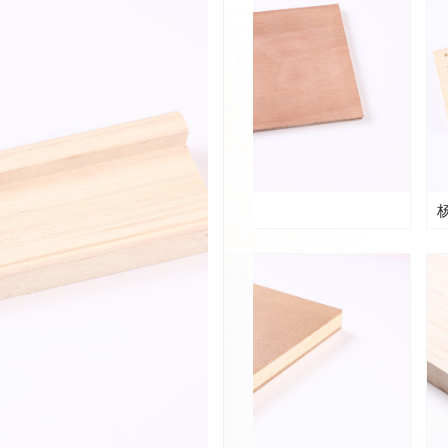
넳
VE
VL小条
床板条
VL
VL
VL小条
VL
地板基材LVB
杨木
넳