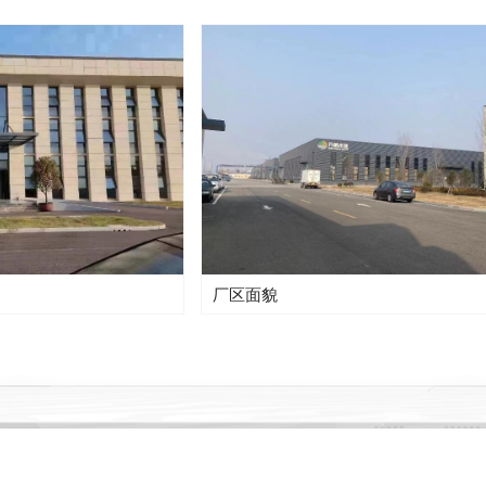
厂区面貌
实