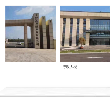
넳
行政大楼