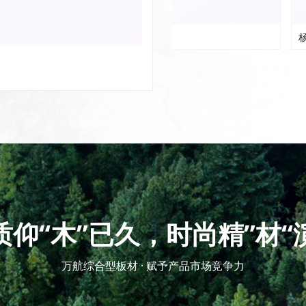
T表面贴桃花芯
LVS基板
杨木LVP
质仰“木”已久，时尚精”材“
万航综合型板材 · 赋予产品市场竞争力