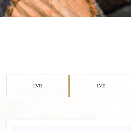
牢记消防知识 筑牢生产安全 I 2026年度
牢记消防知识 筑牢生产安全 I 2026年度
消防安全是企业生存与发展的基石，是企业实现长期稳定
消防安全是企业生存与发展的基石，是企业实现长期稳定
全意识，提升应急处理能力，3月20日上午9时，万航木业
全意识，提升应急处理能力，3月20日上午9时，万航木业
LVB
LVE
牢记消防知识 筑牢生产安全 I 2026年度万航消防
2024年连云港华福木业消防应急演练
扬帆起航 l 筑梦前行 万航木业新年再创新辉煌
培训演练
消防安全是企业生存与发展的基石，是企业实现长期稳定与
为了进一步贯彻“预防为主，防消结合”的消防方针，提高
高质量增长的关键保障。‌为进一步提高全员消防安全意识，
新年伊始，万象更新。为庆祝新年到来，江苏万航木业有限公
员工的消防安全意识和应急处理能力，提高全体员工的安
提升应急处理能力，3月20日上午9时，万航木业组织全员参
司于2025年1月1日下午14:00，隆重举办了主题为“扬帆起
与消防培训与应急演练...
全防范意识，真正学好消防安全知识，提高逃生自救的能
力和本领，确保员工生命财产...
航，筑梦前行”的元旦晚会。公司领导、联谊单位、常年合作