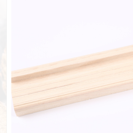
客户等欢聚一堂...
杨木L
杨木L
LVL
桉木L
杨木L
杨木L
LVL
松木L