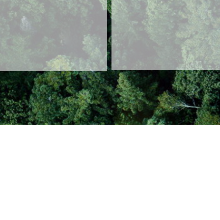
产品覆盖300多种规格，
项目投资1.5亿元，固定
林认证、JAS认证
万元，集研发、生产、销
多年经验，沉积了良好
航木业均遵循严格的选
赢得了广大客户的一致
生存之本