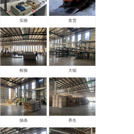
实验
发货
检验
大锯
抽条
养生